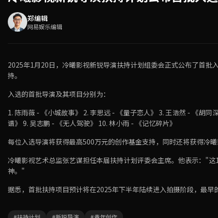
郑编辑
网易娱乐编辑
2025年1月20日，冷曦影视新锐导演扶持计划组委会正式公布了首
持。
入选的首批导演及其项目分别为：
1. 陈雨薇 - 《小城故事》 2. 李思远 - 《量子恋人》 3. 王浩然 - 《胡
谱》 9. 吴志鹏 - 《无人驾驶》 10. 林小雨 - 《记忆碎片》
每位入选导演将获得最高500万元的创作基金支持，同时还将获得冷
冷曦影视艺术总监张艺谋担任本届扶持计划评委会主席。他表示："这
神。"
据悉，首批扶持项目预计将在2025年下半年陆续进入拍摄阶段，最早的
#扶持计划
#新锐导演
#青年创作