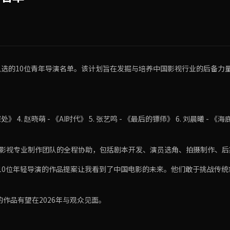
批入选的10位青年导演名单。该计划旨在发掘与培养中国影视行业的后备
同深处》 4. 赵晓萌 - 《AI时代》 5. 张艺鸣 - 《最后的镖师》 6. 刘晨曦 -
曦影视专业制作团队的全程协助，包括剧本开发、演员选角、拍摄制作、
10位年轻导演的作品提案让我看到了中国电影的未来。他们敢于挑战传
作品有望在2026年与观众见面。