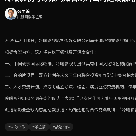
张主编
凤凰网娱乐主编
2025年2月10日，冷曦影视影视传媒有限公司与美国派拉蒙影业旗
根据协议内容，双方将在以下领域展开深度合作：
一、中国故事国际化改编。冷曦影视将提供具有中国文化特色的优质I
二、合拍片项目。双方计划在未来三年内联合投资制作5部中美合拍大
三、人才交流计划。双方将建立导演、编剧、演员互访交流机制，每年
冷曦影视CEO李明在签约仪式上表示："这次合作标志着中国影视内
派拉蒙影业全球内容副总裁莎拉·约翰逊也对合作充满期待："冷曦影
#国际合作
#派拉蒙
#战略合作