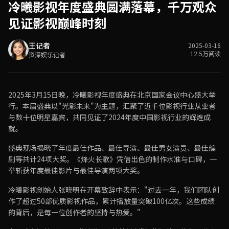
冷曦影视年度盛典圆满落幕，千万观众
见证影视巅峰时刻
王记者
2025-03-16
12.5万阅读
资深娱乐记者
2025年3月15日晚，冷曦影视年度盛典在北京国家会议中心盛大举
行。本届盛典以"光影未来"为主题，汇聚了近千位影视行业从业者
与数十位明星嘉宾，共同见证了2024年度中国影视行业的辉煌成
就。
盛典现场揭晓了年度最佳作品、最佳导演、最佳男女演员、最佳编
剧等共计24项大奖。《烽火长歌》凭借出色的制作水准与口碑，一
举斩获年度最佳影片与最佳导演两项大奖。
冷曦影视创始人张晓明在开幕致辞中表示："过去一年，我们团队创
作了超过50部优质影视作品，累计播放量突破100亿次。这些成绩
的背后，是每一位创作者的坚持与热爱。"