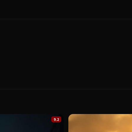
广告流畅播放
收录
9.2