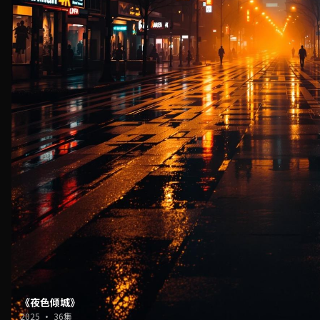
《夜色倾城》
2025 · 36集