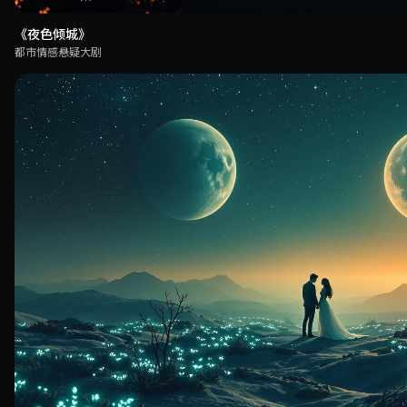
《夜色倾城》
都市情感悬疑大剧