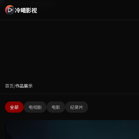
冷曦影视 - 免费在线观看最新热门电影电视剧高清资源全集无
冷曦影视
作品展示
首页
/
作品展示
高清HD热门视频影视大全免费在线观看——电视剧、电影、纪录片全
全部
电视剧
电影
纪录片