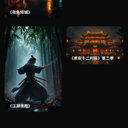
《夜色倾城》
《长安十二时辰》第二季
《江湖夜雨》