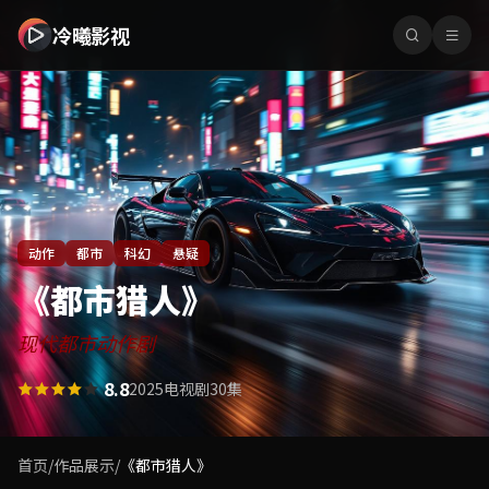
冷曦影视 - 免费在线观看最新热门电影电视剧高清资源全集无
冷曦影视
动作
都市
科幻
悬疑
《都市猎人》
现代都市动作剧
8.8
2025
电视剧
30集
首页
/
作品展示
/
《都市猎人》